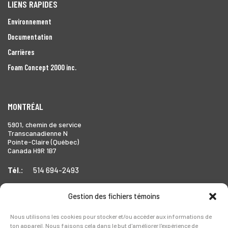
LIENS RAPIDES
Environnement
Documentation
Carrières
Foam Concept 2000 inc.
MONTRÉAL
5901, chemin de service
Transcanadienne N
Pointe-Claire (Québec)
Canada H9R 1B7
Tél.:
514 694-2493
Gestion des fichiers témoins
TORONTO
Nous utilisons les cookies pour stocker et/ou accéder aux informations de
ton appareil. Nous faisons cela dans le but d'améliorer l'expérience de