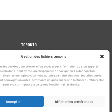
TORONTO
1999 Forbes Street,
Gestion des fichiers témoins
Whitby (Ontario),
Canada L1N 7V4
ns les cookies pour stocker et/ou accéder aux informations de ton appareil.
 cela dans le but d'améliorer l'expérience de navigation. En donnant ton
Tél.:
905-728-0072
 à ces technologies, vous nous autorisez à traiter des données telles que le
 de navigation ou les identifiants uniques sur ce site. Refuser ou retirer votre
 peut avoir un impact sur certaines fonctionnalités du site.
Accepter
Afficher les préférences