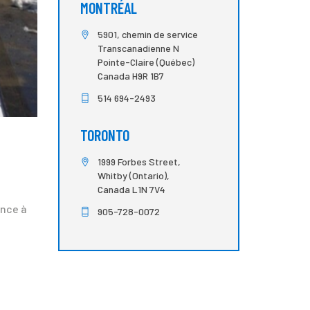
MONTRÉAL
5901, chemin de service
Transcanadienne N
Pointe-Claire (Québec)
Canada H9R 1B7
514 694-2493
TORONTO
1999 Forbes Street,
Whitby (Ontario),
Canada L1N 7V4
ance à
905-728-0072