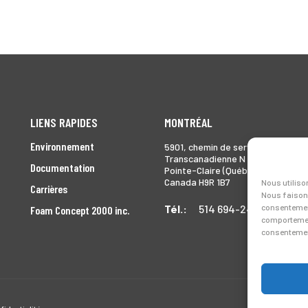
LIENS RAPIDES
MONTRÉAL
Environnement
5901, chemin de service
Transcanadienne N
Documentation
Pointe-Claire (Québec)
Canada H9R 1B7
Nous utiliso
Carrières
Nous faisons
Tél.:
514 694-2493
consentement
Foam Concept 2000 inc.
comportement
consentement