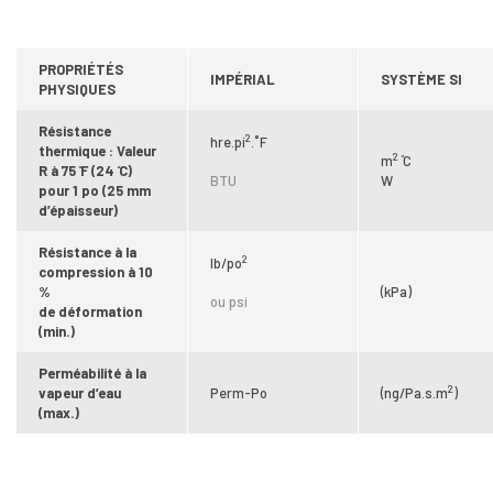
PROPRIÉTÉS
IMPÉRIAL
SYSTÈME SI
PHYSIQUES
Résistance
2
hre.pi
.˚F
thermique : Valeur
2
m
̊C
R à 75 ̊F (24 ̊C)
BTU
W
pour 1 po (25 mm
d’épaisseur)
Résistance à la
2
lb/po
compression à 10
%
(kPa)
ou psi
de déformation
(min.)
Perméabilité à la
2
vapeur d’eau
Perm-Po
(ng/Pa.s.m
)
(max.)