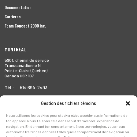
Documentation
Carrières
Foam Concept 2000 inc.
MONTRÉAL
5901, chemin de service
Transcanadienne N
Pointe-Claire (Québec)
Canada H9R 1B7
Tél.:
514 694-2493
Gestion des fichiers témoins
TORONTO
Nous utilisons les cookies pour stocker et/ou accéder aux informations de
ton appareil. Nous faisons cela dans le but d'améliorer l'expérience de
1999 Forbes Street,
navigation. En donnant ton consentement à ces technologies, vous nous
Whitby (Ontario),
autorisez à traiter des données telles que le comportement de navigation ou
Canada L1N 7V4