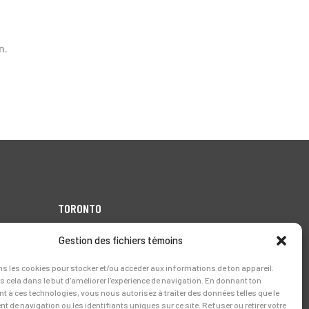
n.
TORONTO
1999 Forbes Street,
Gestion des fichiers témoins
Whitby (Ontario),
Canada L1N 7V4
ns les cookies pour stocker et/ou accéder aux informations de ton appareil.
 cela dans le but d'améliorer l'expérience de navigation. En donnant ton
Tél.:
905-728-0072
 à ces technologies, vous nous autorisez à traiter des données telles que le
 de navigation ou les identifiants uniques sur ce site. Refuser ou retirer votre