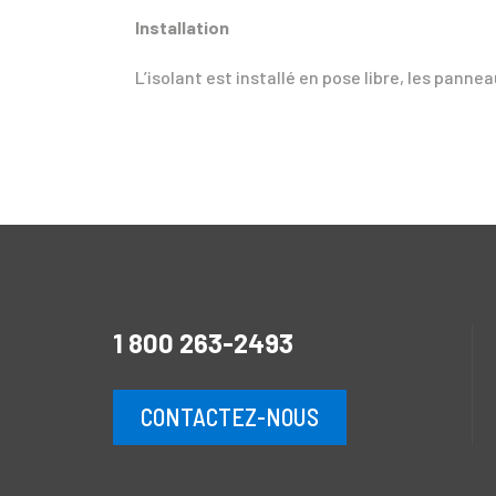
Installation
L’isolant est installé en pose libre, les panne
1 800 263-2493
CONTACTEZ-NOUS