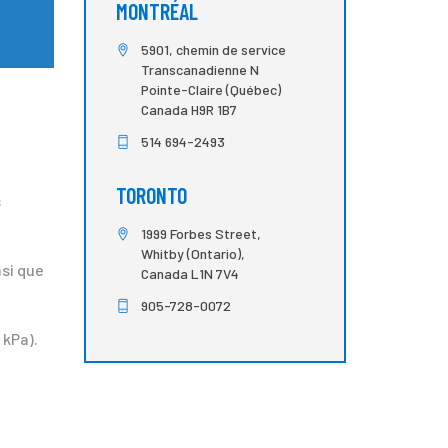
MONTRÉAL
5901, chemin de service
Transcanadienne N
Pointe-Claire (Québec)
Canada H9R 1B7
514 694-2493
TORONTO
s
1999 Forbes Street,
Whitby (Ontario),
nsi que
Canada L1N 7V4
905-728-0072
 kPa).