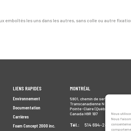
aux emboîtés les uns dans les autres, sans colle ou autre fixatio
LIENS RAPIDES
MONTRÉAL
Environnement
5901, chemin de service
Transcanadienne N
Documentation
Pointe-Claire (Québec)
Canada H9R 1B7
Nous utiliso
Carrières
Nous faisons
consentement
Tél.:
514 694-2493
Foam Concept 2000 inc.
comportement