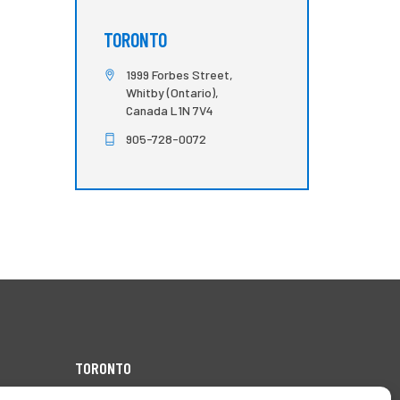
TORONTO
1999 Forbes Street,
Whitby (Ontario),
Canada L1N 7V4
905-728-0072
TORONTO
1999 Forbes Street,