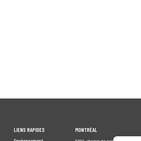
LIENS RAPIDES
MONTRÉAL
Environnement
5901, chemin de service