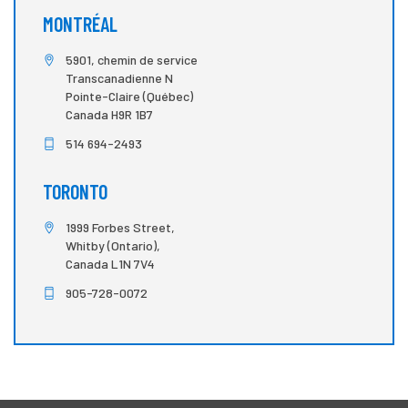
MONTRÉAL
5901, chemin de service
Transcanadienne N
Pointe-Claire (Québec)
Canada H9R 1B7
514 694-2493
TORONTO
1999 Forbes Street,
Whitby (Ontario),
Canada L1N 7V4
905-728-0072