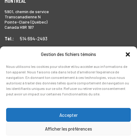
MONTRÉAL
5901, chemin de service
Transcanadienne N
Pointe-Claire (Québec)
Canada H9R 1B7
Tél.:
514 694-2493
Gestion des fichiers témoins
TORONTO
Nous utilisons les cookies pour stocker et/ou accéder aux informations de
ton appareil. Nous faisons cela dans le but d'améliorer l'expérience de
1999 Forbes Street,
navigation. En donnant ton consentement à ces technologies, vous nous
Whitby (Ontario),
autorisez à traiter des données telles que le comportement de navigation ou
Canada L1N 7V4
les identifiants uniques sur ce site. Refuser ou retirer votre consentement
peut avoir un impact sur certaines fonctionnalités du site.
Tél.:
905-728-0072
Accepter
Afficher les préférences
Copyright © 2026 Legerlite. Tous droits réservés.
Politique de confidentialité