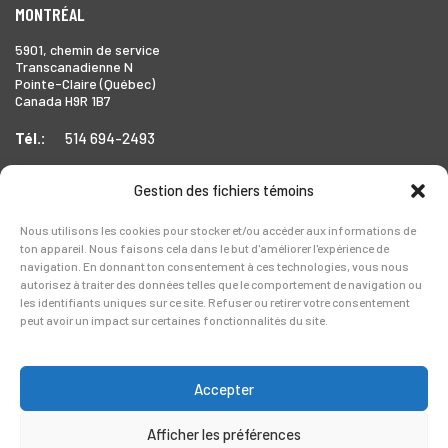
MONTRÉAL
5901, chemin de service
Transcanadienne N
Pointe-Claire (Québec)
Canada H9R 1B7
Tél.:
514 694-2493
Gestion des fichiers témoins
TORONTO
Nous utilisons les cookies pour stocker et/ou accéder aux informations de
ton appareil. Nous faisons cela dans le but d'améliorer l'expérience de
1999 Forbes Street,
navigation. En donnant ton consentement à ces technologies, vous nous
Whitby (Ontario),
autorisez à traiter des données telles que le comportement de navigation ou
Canada L1N 7V4
les identifiants uniques sur ce site. Refuser ou retirer votre consentement
peut avoir un impact sur certaines fonctionnalités du site.
Tél.:
905-728-0072
Accepter
Afficher les préférences